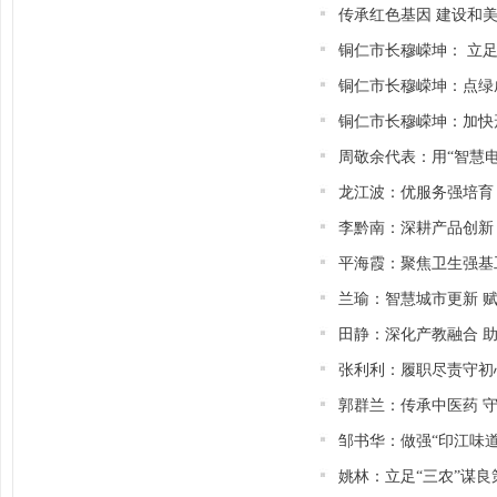
传承红色基因 建设和
铜仁市长穆嵘坤： 立
铜仁市长穆嵘坤：点绿成
铜仁市长穆嵘坤：加快
周敬余代表：用“智慧电
龙江波：优服务强培育
李黔南：深耕产品创新
平海霞：聚焦卫生强基
兰瑜：智慧城市更新 
田静：深化产教融合 
张利利：履职尽责守初
郭群兰：传承中医药 
邹书华：做强“印江味道
姚林：立足“三农”谋良