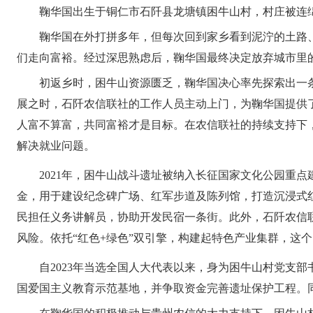
鞠华国出生于铜仁市石阡县龙塘镇困牛山村，村庄被连
鞠华国在外打拼多年，但每次回到家乡看到泥泞的土路
们走向富裕。经过深思熟虑后，鞠华国最终决定放弃城市里
初返乡时，困牛山资源匮乏，鞠华国决心率先探索出一
展之时，石阡农信联社的工作人员主动上门，为鞠华国提供
人富不算富，共同富裕才是目标。在农信联社的持续支持下，
解决就业问题。
2021年，困牛山战斗遗址被纳入长征国家文化公园重
金，用于建设纪念碑广场、红军步道及陈列馆，打造沉浸式
民担任义务讲解员，协助开发民宿一条街。此外，石阡农信
风险。依托“红色+绿色”双引擎，构建起特色产业集群，这
自2023年当选全国人大代表以来，身为困牛山村党支
国爱国主义教育示范基地，并争取资金完善遗址保护工程。