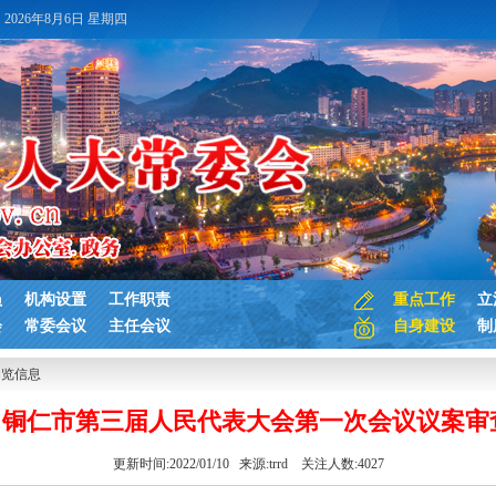
2026年8月6日 星期四
员
机构设置
工作职责
重点工作
立
会
常委会议
主任会议
自身建设
制
浏览信息
| 铜仁市第三届人民代表大会第一次会议议案
更新时间:2022/01/10 来源:
trrd
关注人数:
4027