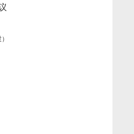
议
过
）