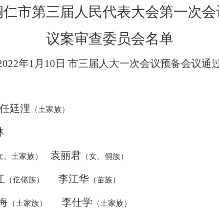
铜仁市第
三
届人民代表大会第一次会
议案审查委员会名单
2022年1月10日 市三届人大一次会议预备会议通
任廷浬
（土家族）
林
袁丽君
女、土家族）
（女、侗族）
江
李江华
（仡佬族）
（苗族）
海
李仕学
（土家族）
（土家族）