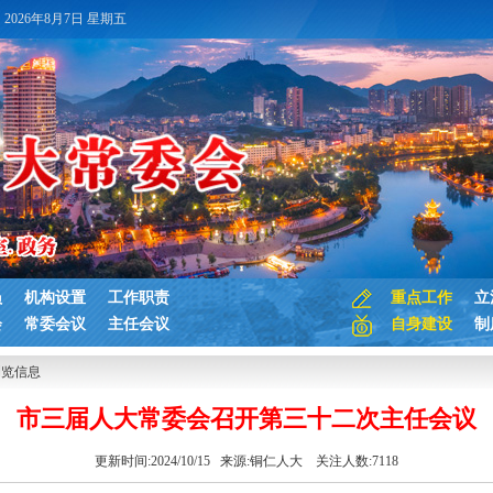
2026年8月7日 星期五
员
机构设置
工作职责
重点工作
立
会
常委会议
主任会议
自身建设
制
浏览信息
市三届人大常委会召开第三十二次主任会议
更新时间:2024/10/15 来源:
铜仁人大
关注人数:
7118