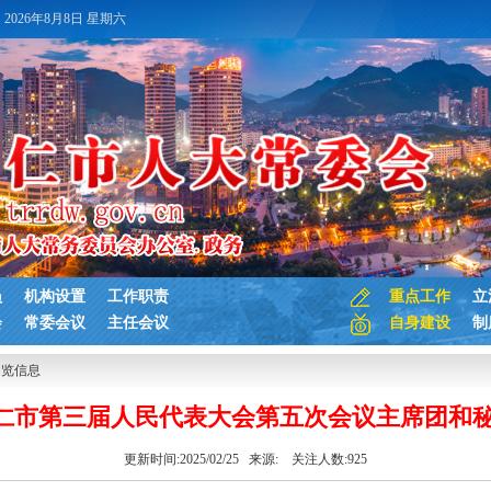
2026年8月8日 星期六
员
机构设置
工作职责
重点工作
立
会
常委会议
主任会议
自身建设
制
浏览信息
 铜仁市第三届人民代表大会第五次会议主席团和
更新时间:2025/02/25 来源:
关注人数:
925