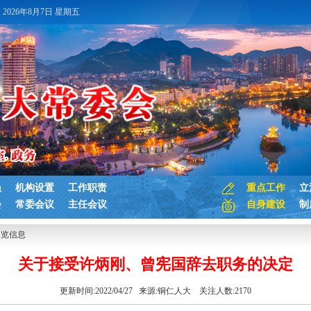
2026年8月7日 星期五
员
机构设置
工作职责
重点工作
立
会
常委会议
主任会议
自身建设
制
浏览信息
关于接受许炳刚、曾宪国辞去职务的决定
更新时间:2022/04/27 来源:
铜仁人大
关注人数:
2170