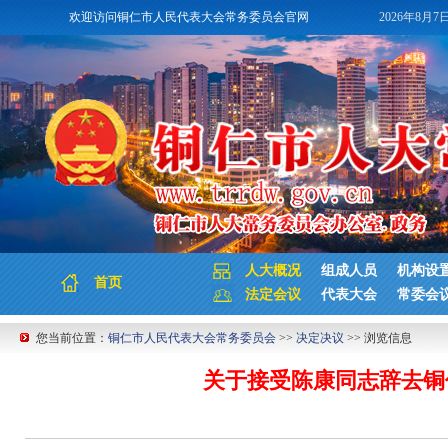
欢迎访问铜仁市人民代表大会常务委员会官网
2026年8月7
人大概况
组成人员
机构设
首页
法定会议
代表大会
常委会
您当前位置：
铜仁市人民代表大会常务委员会
>>
决定决议
>> 浏览信息
关于接受陈康同志辞去铜