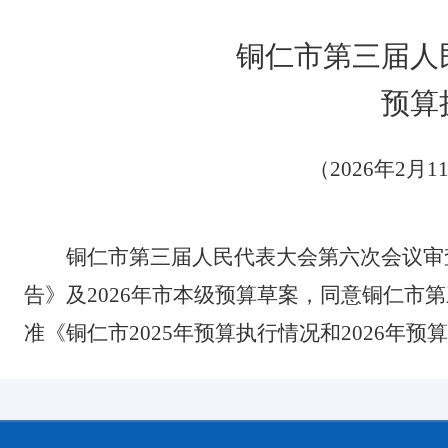
铜仁市第
三
届人
预算
（
2026年2
铜仁市第
三
届人民代表大会第
六
次会议审
告》及
20
26
年
市本级
预算草案，同意
铜仁
市
第
准《铜仁市
20
25
年预算执行情况
和
20
26
年预