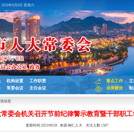
2026年8月8日 星期六
员
机构设置
工作职责
重点工作
立
会
常委会议
主任会议
自身建设
制
浏览信息
大常委会机关召开节前纪律警示教育暨干部职工
更新时间:2023/09/28 来源:
铜仁人大
关注人数:
1507