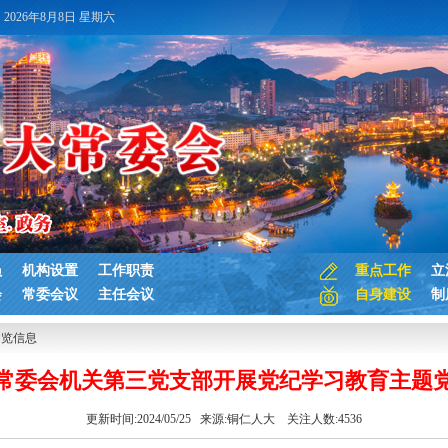
2026年8月8日 星期六
员
机构设置
工作职责
重点工作
立
会
常委会议
主任会议
自身建设
制
浏览信息
常委会机关第三党支部开展党纪学习教育主题
更新时间:2024/05/25 来源:
铜仁人大
关注人数:
4536