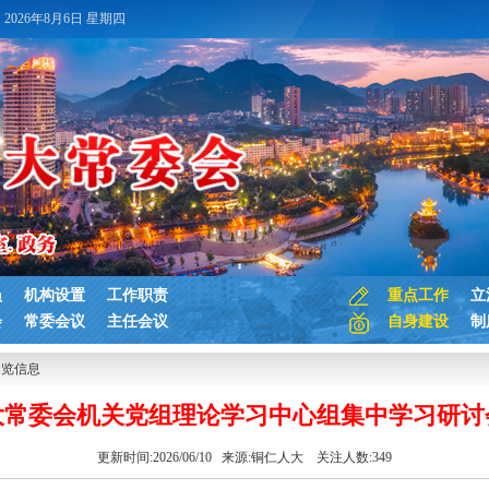
2026年8月6日 星期四
员
机构设置
工作职责
重点工作
立
会
常委会议
主任会议
自身建设
制
浏览信息
大常委会机关党组理论学习中心组集中学习研讨
更新时间:2026/06/10 来源:
铜仁人大
关注人数:
349