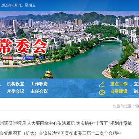
2026年8月7日 星期五
员
机构设置
工作职责
重点工作
立
会
常委会议
主任会议
自身建设
制
您当前位置：
州调研时强调 人大要围绕中心依法履职 为实施好“十五五”规划作贡献
会党组召开（扩大）会议传达学习贯彻市委三届十二次全会精神