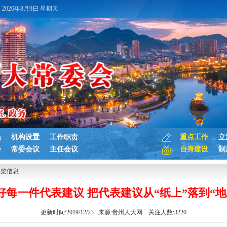
2026年8月9日 星期天
员
机构设置
工作职责
重点工作
立
会
常委会议
主任会议
自身建设
制
浏览信息
好每一件代表建议 把代表建议从“纸上”落到“地
更新时间:2019/12/23 来源:
贵州人大网
关注人数:
3220