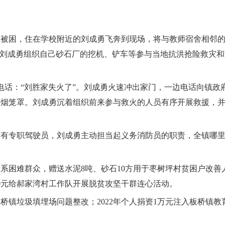
师生被困，住在学校附近的刘成勇飞奔到现场，将与教师宿舍相邻
，刘成勇组织自己砂石厂的挖机、铲车等参与当地抗洪抢险救灾
接到电话：“刘胜家失火了”。刘成勇火速冲出家门，一边电话向镇
浓烟笼罩。刘成勇沉着组织前来参与救火的人员有序开展救援，
却没有专职驾驶员，刘成勇主动担当起义务消防员的职责，全镇哪
，他情系困难群众，赠送水泥8吨、砂石10方用于枣树坪村贫困户
000元给郝家湾村工作队开展脱贫攻坚干群连心活动。
板桥镇垃圾填埋场问题整改；2022年个人捐资1万元注入板桥镇