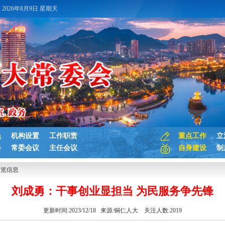
2026年8月9日 星期天
员
机构设置
工作职责
重点工作
立
会
常委会议
主任会议
自身建设
制
浏览信息
刘成勇：干事创业显担当 为民服务争先锋
更新时间:2023/12/18 来源:
铜仁人大
关注人数:
2019