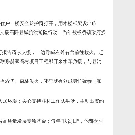
的住户二楼安全防护窗打开，用木楼梯架设出临
和支援石阡县城抗洪抢险行动，当年被板桥镇政府授
政府报告请求支援，一边呼喊左邻右舍前往救火。赶
并联系郝家湾村项目工程部开来水车救援，与县消
里有农房、森林失火，哪里就有刘成勇忙碌参与和
改善人居环境；关心支持驻村工作队生活，主动出资约
教育高质量发展专项基金；每年“扶贫日”，他都为村