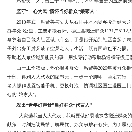
席帮美，女，出生于1991年5月，2021年当选为玉屏
坚守“一心为民”情怀当好群众“娘家人”
2018年底，席帮美与丈夫从石阡县坪地场乡搬迁到
办事处3公里，主要承接石阡、德江县搬迁群众1131户5
盘算着自己能为社区做点什么，于是她开始到社区当起了志
子外出务工后又成了空巢老人，生活上既有困难也不习惯。
帮助老人做些能所能及的事，用实际行动帮助杨通权等搬迁群
由于工作积极，热心服务群众，
席帮美2020年被群
干部、再到人大代表的席帮美，一步一个脚印，坚定前行，
老人操作设置智能手机、更换灯泡、协调社区医生送医上门
心的“娘家人”。
发出“青年好声音”当好群众“代言人”
“大家选我当人大代表，我就要做好易地扶贫搬迁群众的
献策，时刻把访民情、解民忧、办实事放在心头。为了履行