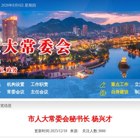
2026年8月6日 星期四
员
机构设置
工作职责
重点工作
立
会
常委会议
主任会议
自身建设
制
浏览信息
市人大常委会秘书长 杨兴才
更新时间:2025/12/18 来源:
关注人数:
3666