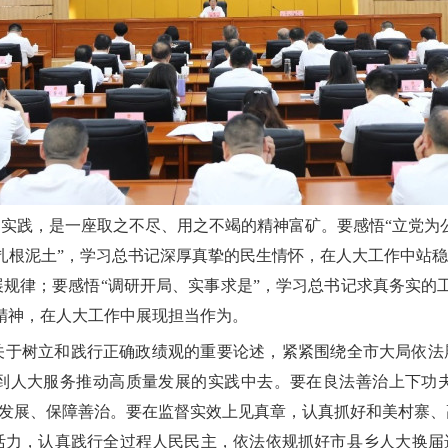
实践，是一座取之不尽、用之不竭的精神富矿。要感悟“立党为
扎根泥土”，学习总书记深厚真挚的民生情怀，在人大工作中站稳
规律；要感悟“调研开局、实事求是”，学习总书记求真务实的
精神，在人大工作中展现担当作为。
关于树立和践行正确政绩观的重要论述，紧紧围绕全市大局依法履
到人大服务推动高质量发展的实践中去。要在良法善治上下功
促进发展、保障善治。要在监督实效上见真章，认真抓好和美村寨
活力，认真践行全过程人民民主，依法依规抓好市县乡人大换届选