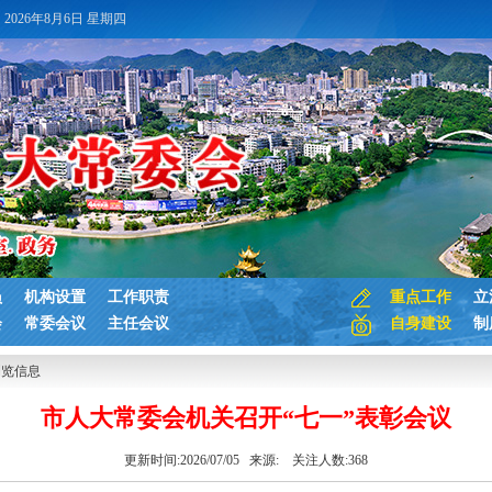
2026年8月6日 星期四
员
机构设置
工作职责
重点工作
立
会
常委会议
主任会议
自身建设
制
浏览信息
市人大常委会机关召开“七一”表彰会议
更新时间:2026/07/05 来源:
关注人数:
368