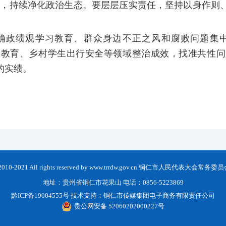
腐”，持续净化政治生态。要层层压实责任，坚持以身作
确政绩观学习教育、群众身边不正之风和腐败问题集
固拓展教育、乡村学生出行安全等领域整治成效，找准共
的实绩。
t 2010-2021 All rights reserved by www.trrdw.gov.cn 铜仁市人民代表大会常
地址：贵州省铜仁市花果山 电话：0856-5223869
黔ICP备19004555号
技术支持：
铜仁市传媒集团电子商务有限责任公司
贵公网安备 52060202000227号