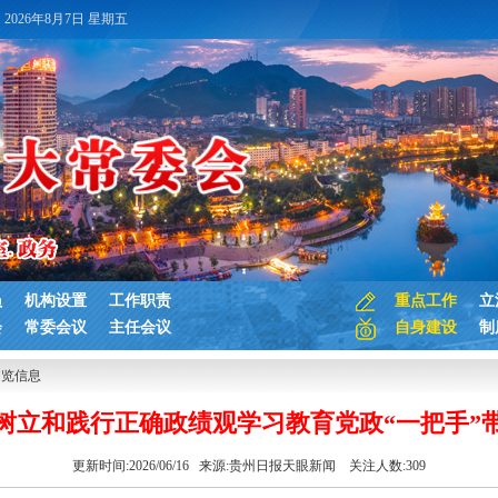
2026年8月7日 星期五
员
机构设置
工作职责
重点工作
立
会
常委会议
主任会议
自身建设
制
浏览信息
树立和践行正确政绩观学习教育党政“一把手”
更新时间:2026/06/16 来源:
贵州日报天眼新闻
关注人数:
309