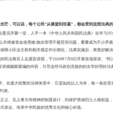
的光芒，可以说，每个公民“从摇篮到坟墓”，都会受到这部法典
会委员齐聚一堂，人手一本《中华人民共和国民法典》在学习讨
,公共维修资金使用难,物业管理不规范等问题，屡屡成为不少矛
对保障小区业主权利相关规定作出细化，法典实施后，将更好解
的民法典百人志愿宣讲团，于2020年7月8日开展首场宣讲。“
宣讲婚姻家庭编的内容，引导这些乌孜别克族的妇女学好用好法
万余字。在庞大纷繁的法律体系中，它是如此以人为本，每一条款背
和约束。
扶正义、见义勇为等精神的制度设计，到保护英雄烈士人格权益
形式表达、传承中华民族的优秀文化和核心价值。