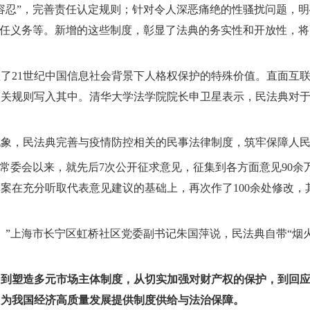
容忍”，完善责任认定规则；针对令人深恶痛绝的性骚扰问题，
责任义务等。新增的这些制度，彰显了法典的务实性和开放性，
了21世纪中国信息社会背景下人格权保护的特殊价值。直面互
相关规则写入其中。清华大学法学院院长申卫星表示，民法典对
现象，民法典完善与疫情防控相关的民事法律制度，筑牢保障人
大常委会以来，就先后7次公开征求意见，征集到各方面意见90
草案在充分听取代表意见建议的基础上，再次作了100余处修改，
。”上海市长宁区虹桥社区党委副书记朱国萍说，民法典自带“烟
，到塑造多元市场主体制度，从切实加强对财产权的保护，到回
，为我国经济高质量发展提供制度供给与法治保障。