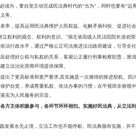
务必须为，要自觉主动完成民法典时代的“当为”，同时也要有“边
其义务。
的表率，提高运用民法典维护人民权益、化解矛盾纠纷、促进社
树立权利的观念、权利的意识。”湖北省高级人民法院院长游劝
高依法行政水平，通过严格公正司法推进法治政府建设，引导全
关应处理好公权与私权的关系，客观公正履行刑事检察职责，厘
为建立法治化营商环境提供保障。
提出了更高标准和更严要求,其实施是一次难得的推进契机。四
权保护自觉，养成尊重私权、依法办事的习惯；在平视而非俯视
式落实为人民服务的宗旨。
要各方主体积极参与，各环节环环相扣。实施好民法典，从立法
实践发展永无止境，立法工作也不能停歇。民法典颁布实施，并