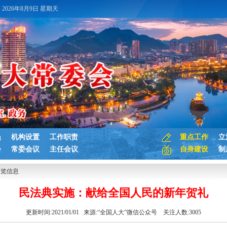
2026年8月9日 星期天
员
机构设置
工作职责
重点工作
立
会
常委会议
主任会议
自身建设
制
浏览信息
民法典实施：献给全国人民的新年贺礼
更新时间:2021/01/01 来源:
“全国人大”微信公众号
关注人数:
3005