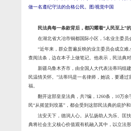
做一名遵纪守法的合格公民。图/视觉中国
民法典每一条款背后，都闪耀着“人民至上”
在湖北省大冶市铜都国际小区，5名业主委员
“近年来，群众普遍反映的业主委员会成立难
查阅法条，边在本子上做笔记。他表示，民法典
新疆乌鲁木齐市，由全国人大代表法蒂玛组建
民温情关怀。”法蒂玛是一名律师，她说，要通过
福。
翻开这部皇皇法典，共7编，1260条，10
民“从摇篮到坟墓”，都会受到这部民法典的庇护
法安天下，德润人心。从弘扬助人为乐、匡
典将社会主义核心价值观有机融入其中，以立法