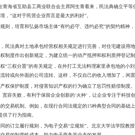
！”在青海省互助县工商业联合会主席阿生青看来，民法典确立平
境，“这对于民营企业而言是最大的利好”。
规则，培育和弘扬市场主体“有约必守、违约必究”的契约精神
护，民法典对土地承包经营权相关规定进行完善，对住宅建设用
物权制度作出创新规定，为建立统一的动产抵押和权利质押登记
权“三权分置”的有关规定，在外打工无法料理家里承包地的小
部流转或向外面的公司流转。这样，不仅自己的收入增加了，闲
识产权保护制度，对侵害知识产权的行为确立了惩罚性赔偿制度
、宽容失败，有利于保留企业创新的‘火种’，让企业专注于科技
的交易机制。例如，在现行合同法规定的15种典型合同的基础
提供了行为指南。
同的订立履行规则，为电子交易“立规矩”。北京大学法学院教
上交易的制度性成本，助力电子商务等业态的发展。