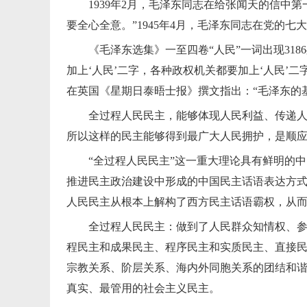
1939年2月，毛泽东同志在给张闻天的信中
要全心全意。”1945年4月，毛泽东同志在党的
《毛泽东选集》一至四卷“人民”一词出现31
加上‘人民’二字，各种政权机关都要加上‘人民’
在英国《星期日泰晤士报》撰文指出：“毛泽东的基
全过程人民民主，能够体现人民利益、传递
所以这样的民主能够得到最广大人民拥护，是顺
“全过程人民民主”这一重大理论具有鲜明的
推进民主政治建设中形成的中国民主话语表达方
人民民主从根本上解构了西方民主话语霸权，从
全过程人民民主：做到了人民群众知情权、
程民主和成果民主、程序民主和实质民主、直接
宗教关系、阶层关系、海内外同胞关系的团结和
真实、最管用的社会主义民主。