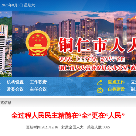
2026年8月8日 星期六
员
机构设置
工作职责
重点工作
立
会
常委会议
主任会议
自身建设
制
浏览信息
全过程人民民主精髓在“全”更在“人民”
更新时间:2021/12/16 来源:
全国人大
关注人数:
3065