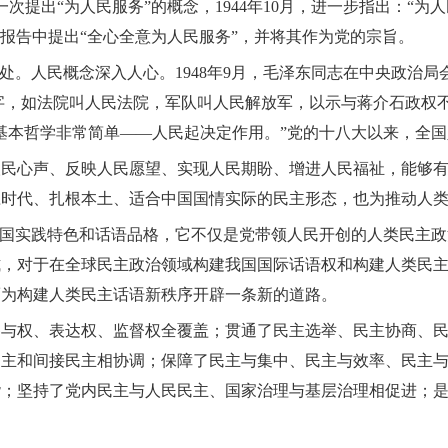
第一次提出“为人民服务”的概念，1944年10月，进一步指出：
七大报告中提出“全心全意为人民服务”，并将其作为党的宗旨。
86处。人民概念深入人心。1948年9月，毛泽东同志在中央政治
二字，如法院叫人民法院，军队叫人民解放军，以示与蒋介石政权不同
本哲学非常简单——人民起决定作用。”党的十八大以来，全国人
人民心声、反映人民愿望、实现人民期盼、增进人民福祉，能够
应时代、扎根本土、适合中国国情实际的民主形态，也为推动人
中国实践特色和话语品格，它不仅是党带领人民开创的人类民主
式，对于在全球民主政治领域构建我国国际话语权和构建人类民
而为构建人类民主话语新秩序开辟一条新的道路。
参与权、表达权、监督权全覆盖；贯通了民主选举、民主协商、
民主和间接民主相协调；保障了民主与集中、民主与效率、民主
谐；坚持了党内民主与人民民主、国家治理与基层治理相促进；