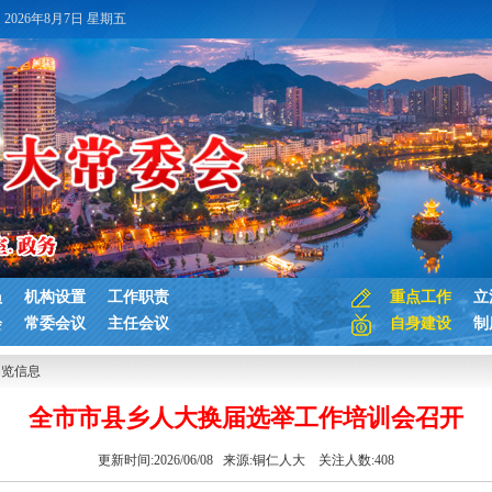
2026年8月7日 星期五
员
机构设置
工作职责
重点工作
立
会
常委会议
主任会议
自身建设
制
浏览信息
全市市县乡人大换届选举工作培训会召开
更新时间:2026/06/08 来源:
铜仁人大
关注人数:
408