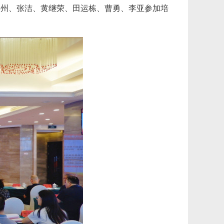
洪州、张洁、黄继荣、田运栋、曹勇、李亚参加培