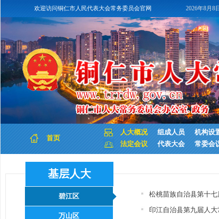
欢迎访问铜仁市人民代表大会常务委员会官网
2026年8月8
人大概况
组成人员
机构设
首页
法定会议
代表大会
常委会
基层人大
松桃苗族自治县第十七
碧江区
印江自治县第九届人大
万山区