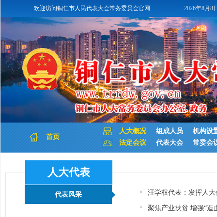
欢迎访问铜仁市人民代表大会常务委员会官网
2026年8月8
人大概况
组成人员
机构设
首页
法定会议
代表大会
常委会
人大代表
汪学权代表：发挥人大
代表风采
聚焦产业扶贫 增强“造